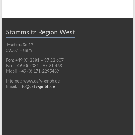
Stammsitz Region West
Josefstraße 13
59067 Hamm
Fon: +49 (0) 2381 – 97 22 607
Fax: +49 (0) 2381 - 97 21 468
Mobil: +49 (0) 171-2295469
Internet: www.dafv-gmbh.de
Email:
info@dafv-gmbh.de