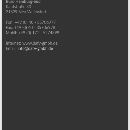
Büro Hamburg-Süd
Kantstraße 33
21629 Neu Wulmstorf
Fon: +49 (0) 40 - 35706977
Fax: +49 (0) 40 - 35706978
Mobil: +49 (0) 171 - 5274898
Internet: www.dafv-gmbh.de
Email:
info@dafv-gmbh.de